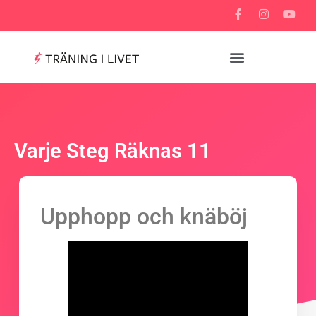
Varje Steg Räknas 11
Upphopp och knäböj