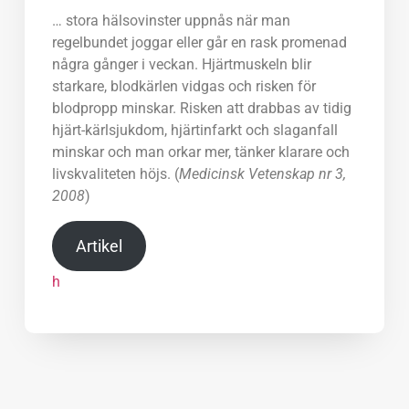
… stora hälsovinster uppnås när man
regelbundet joggar eller går en rask promenad
några gånger i veckan. Hjärtmuskeln blir
starkare, blodkärlen vidgas och risken för
blodpropp minskar. Risken att drabbas av tidig
hjärt-kärlsjukdom, hjärtinfarkt och slaganfall
minskar och man orkar mer, tänker klarare och
livskvaliteten höjs. (
Medicinsk Vetenskap nr 3,
2008
)
Artikel
h