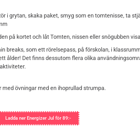
n. Rör i grytan, skaka paket, smyg som en tomtenisse, ta st
 mm
en på kortet och låt Tomten, nissen eller snögubben visa
breaks, som ett rörelsepass, på förskolan, i klassrumme
vsett ålder! Det finns dessutom flera olika användningsom
ktiviteter.
er med övningar med en ihoprullad strumpa.
Ladda ner Energizer Jul för 89:-