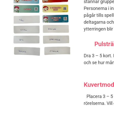
stannar grupper
Personerna i in
pågår tills spe
deltagarna och 
ytterringen bl
Pulsträn
Dra 3 – 5 kort.
och se hur mång
Kuvertmod
Placera 3 – 5 r
rörelserna. Vi