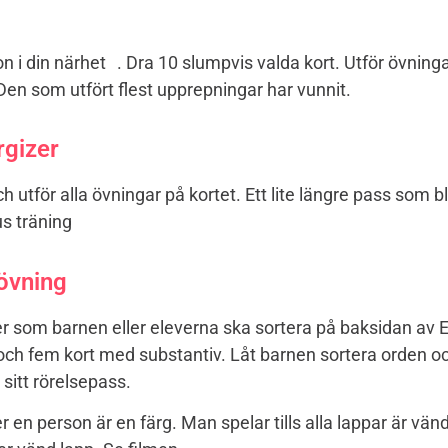
n i din närhet . Dra 10 slumpvis valda kort. Utför övning
 Den som utfört flest upprepningar har vunnit.
rgizer
h utför alla övningar på kortet. Ett lite längre pass so
us träning
övning
ker som barnen eller eleverna ska sortera på baksidan av
och fem kort med substantiv. Låt barnen sortera orden oc
v sitt rörelsepass.
r en person är en färg. Man spelar tills alla lappar är vän