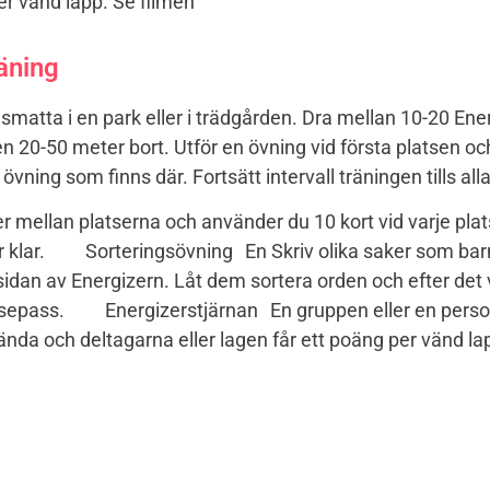
er vänd lapp. Se filmen
äning
smatta i en park eller i trädgården. Dra mellan 10-20 Ene
en 20-50 meter bort. Utför en övning vid första platsen och
 övning som finns där. Fortsätt intervall träningen tills al
r mellan platserna och använder du 10 kort vid varje plat
r klar. Sorteringsövning En Skriv olika saker som barn
idan av Energizern. Låt dem sortera orden och efter det 
relsepass. Energizerstjärnan En gruppen eller en person 
vända och deltagarna eller lagen får ett poäng per vänd la