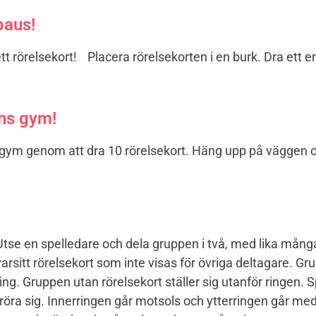
paus!
t rörelsekort! Placera rörelsekorten i en burk. Dra ett e
ens gym!
ym genom att dra 10 rörelsekort. Häng upp på väggen o
tse en spelledare och dela gruppen i två, med lika många 
arsitt rörelsekort som inte visas för övriga deltagare. G
 ring. Gruppen utan rörelsekort ställer sig utanför ringen. 
öra sig. Innerringen går motsols och ytterringen går med