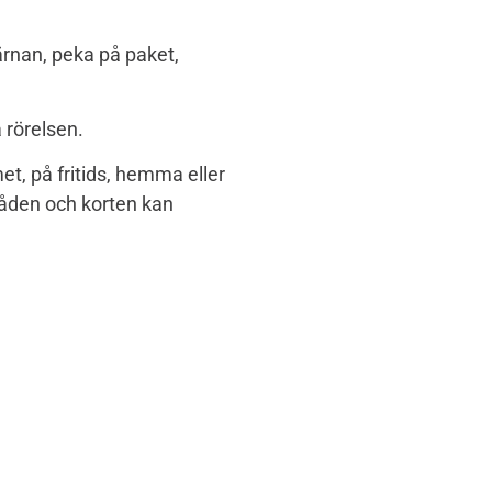
järnan, peka på paket,
 rörelsen.
t, på fritids, hemma eller
råden och korten kan