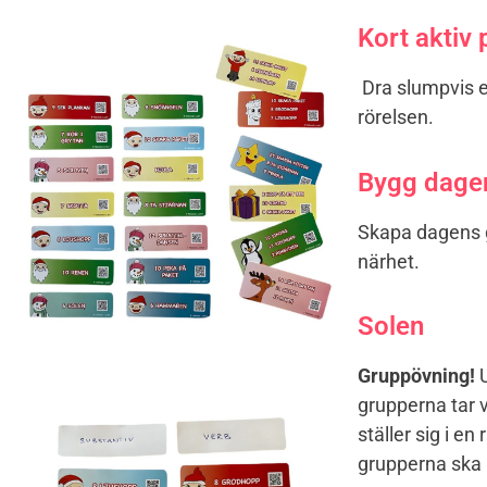
Kort aktiv 
Dra slumpvis et
rörelsen.
Bygg dag
Skapa dagens g
närhet.
Solen
Gruppövning!
U
grupperna tar v
ställer sig i en
grupperna ska r