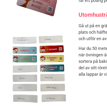
får ett poäng p
Utomhustr
Gå ut på en grä
plats och hälft
och utför en av
Har du 50 mete
när övningen ä
sortera på baks
del av sitt rö
alla lappar är 