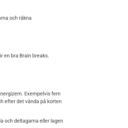
arna och räkna
m blir en bra Brain breaks.
 Energizern. Exempelvis fem
h efter det vända på korten
da och deltagarna eller lagen