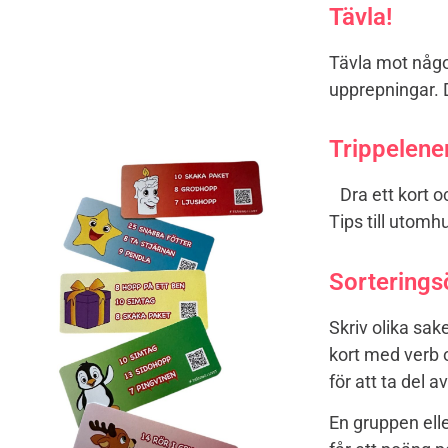
Tävla!
Tävla mot någo
upprepningar.
Trippelene
Dra ett kort oc
Tips till utomh
Sorterings
Skriv olika sa
kort med verb 
för att ta del a
En gruppen elle