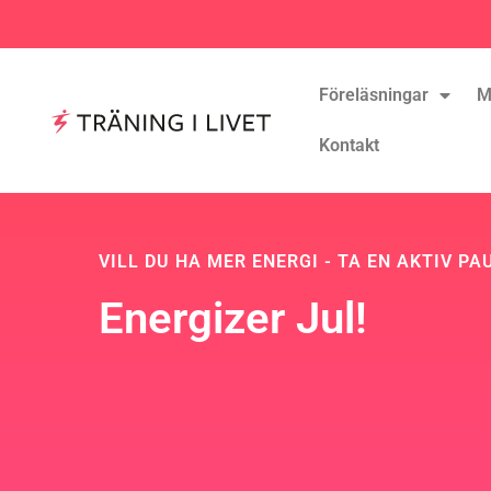
Föreläsningar
M
Kontakt
VILL DU HA MER ENERGI - TA EN AKTIV PA
Energizer Jul!