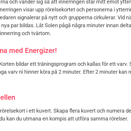
na och vänder sig så att innerringen står mitt emot ytter
nerringen visar upp rörelsekortet och personerna i ytterri
lledaren signalerar på nytt och grupperna cirkulerar. Vid n
nya par bildas. Låt Solen pågå några minuter innan deltag
ir innerring och tvärtom.
a med Energizer!
 Korten bildar ett träningsprogram och kallas för ett varv.
a varv ni hinner köra på 2 minuter. Efter 2 minuter kan n
ellen
örelsekort i ett kuvert. Skapa flera kuvert och numera de
ll du kan du utmana en kompis att utföra samma rörels