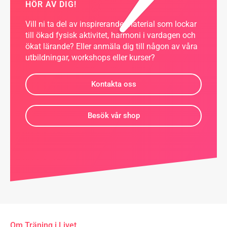
HÖR AV DIG!
Vill ni ta del av inspirerande material som lockar
till ökad fysisk aktivitet, harmoni i vardagen och
ökat lärande? Eller anmäla dig till någon av våra
utbildningar, workshops eller kurser?
Kontakta oss
Besök vår shop
Om Träning i Livet