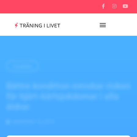
TILLBAKA
Bättre kondition minskar risken
för hjärt-kärlsjukdomar i alla
åldrar.
september 16, 2019