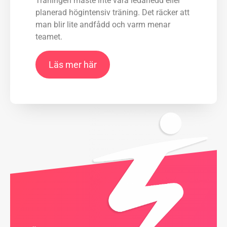
Träningen måste inte vara ledarledd eller
planerad högintensiv träning. Det räcker att
man blir lite andfådd och varm menar
teamet.
Läs mer här