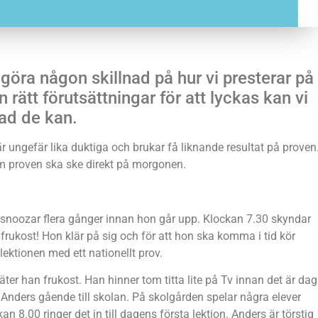
göra någon skillnad på hur vi presterar på
rätt förutsättningar för att lyckas kan vi
vad de kan.
ungefär lika duktiga och brukar få liknande resultat på proven
om proven ska ske direkt på morgonen.
snoozar flera gånger innan hon går upp. Klockan 7.30 skyndar
 frukost! Hon klär på sig och för att hon ska komma i tid kör
 lektionen med ett nationellt prov.
ter han frukost. Han hinner tom titta lite på Tv innan det är da
 Anders gående till skolan. På skolgården spelar några elever
 8.00 ringer det in till dagens första lektion. Anders är törstig