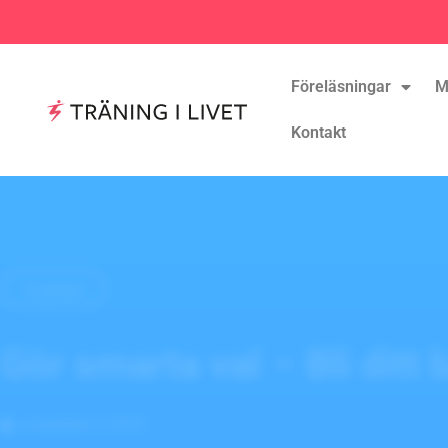
Föreläsningar
M
Kontakt
TILLBAKA
Gör smarta val – Bli ditt 
november 2, 2019