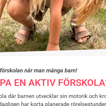
örskolan når man många barn!
APA EN AKTIV FÖRSKOLA
skola där barnen utvecklar sin motorik och 
 dagligen har korta planerade rörelsestunde