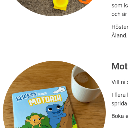
som ka
och är
Hösten
Åland
Mot
Vill n
I fler
sprida
Boka e