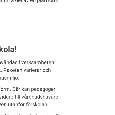
år ni ta del av en plattform
kola!
 användas i verksamheten
k. Paketen varierar och
mhusmiljö.
ttform. Där kan pedagoger
vidare till vårdnadshavare
ven utanför förskolan.