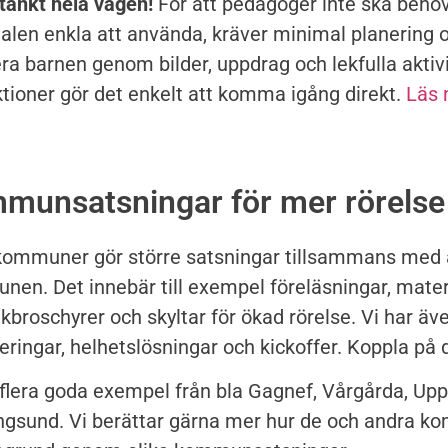
 tänkt hela vägen!
För att pedagoger inte ska behöv
alen enkla att använda, kräver minimal planering o
era barnen genom bilder, uppdrag och lekfulla aktivi
ktioner gör det enkelt att komma igång direkt.
Läs 
munsatsningar för mer rörelse 
kommuner gör större satsningar tillsammans med al
en. Det innebär till exempel föreläsningar, materi
kbroschyrer och skyltar för ökad rörelse. Vi har äv
eringar, helhetslösningar och kickoffer. Koppla på d
 flera goda exempel från bla Gagnef, Vårgårda, Up
gsund. Vi berättar gärna mer hur de och andra k