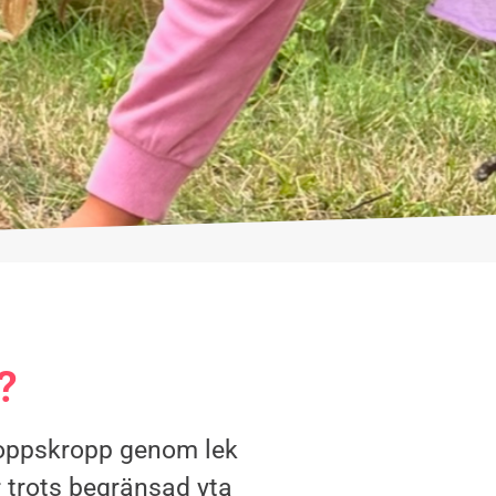
?
kroppskropp genom lek
r trots begränsad yta