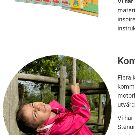
Vi har
materi
inspir
instru
Kom
Flera 
kommun
motori
utvärd
Vi har
Stenun