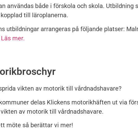
n användas både i förskola och skola. Utbildning s
 kopplad till läroplanerna.
s utbildningar arrangeras på följande platser: Ma
.
Läs mer.
orikbroschyr
i sprida vikten av motorik till vårdnadshavare?
a kommuner delas Klickens motorikhäften ut via för
 vikten av motorik till vårdnadshavare.
tt möte så berättar vi mer!