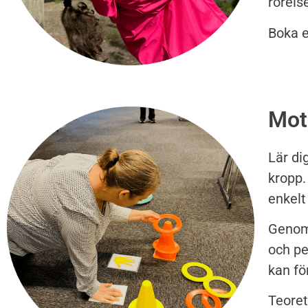
rörel
Boka 
Mot
Lär di
kropp.
enkelt
Genom 
och pe
kan fö
Teoret