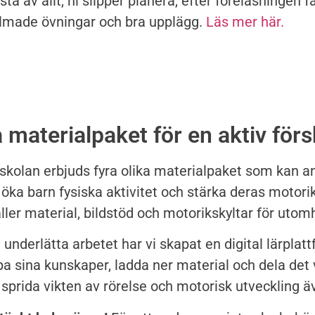
sta av allt, ni slipper planera, efter föreläsningen f
lmade övningar och bra upplägg.
Läs mer här.
 materialpaket för en aktiv förs
örskolan erbjuds fyra olika materialpaket som kan
t öka barn fysiska aktivitet och stärka deras motori
ller material, bildstöd och motorikskyltar för uto
t underlätta arbetet har vi skapat en digital lärpla
pa sina kunskaper, ladda ner material och dela det 
t sprida vikten av rörelse och motorisk utveckling ä