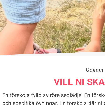
Genom f
VILL NI SK
En förskola fylld av rörelseglädje! En för
och specifika övningar. En förskola där ni