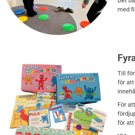
Det bä
med fi
Fyra
Till f
för at
innehå
För at
fördju
för at