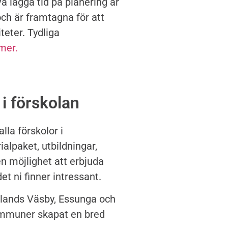
a lägga tid på planering är
ch är framtagna för att
teter. Tydliga
mer.
i förskolan
la förskolor i
alpaket, utbildningar,
en möjlighet att erbjuda
et ni finner intressant.
plands Väsby, Essunga och
ommuner skapat en bred